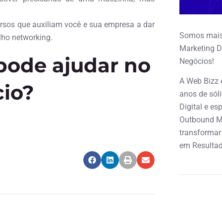
ursos que auxiliam você e sua empresa a dar
Somos mais
lho networking.
Marketing D
pode ajudar no
Negócios!
A Web Bizz 
cio?
anos de sól
Digital e e
Outbound M
transformar
em Resultad