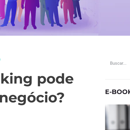
O
king pode
E-BOO
 negócio?