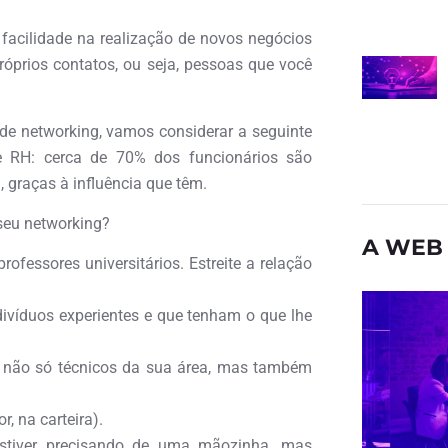
facilidade na realização de novos negócios
próprios contatos, ou seja, pessoas que você
de networking, vamos considerar a seguinte
e RH: cerca de 70% dos funcionários são
 graças à influência que têm.
 seu networking?
A WEB 
ofessores universitários. Estreite a relação
divíduos experientes e que tenham o que lhe
s não só técnicos da sua área, mas também
, na carteira).
estiver precisando de uma mãozinha, mas