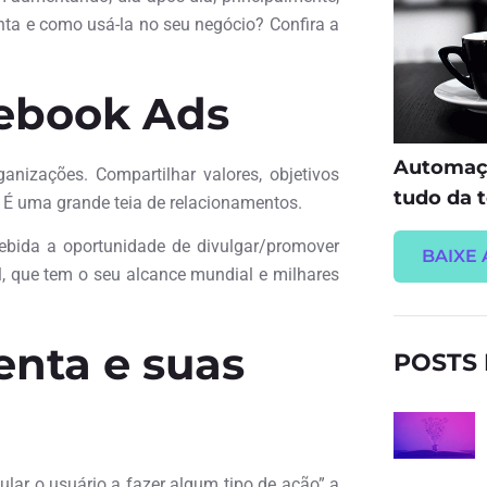
ta e como usá-la no seu negócio? Confira a
ebook Ads
Automaçã
anizações. Compartilhar valores, objetivos
tudo da t
. É uma grande teia de relacionamentos.
cebida a oportunidade de divulgar/promover
BAIXE 
l, que tem o seu alcance mundial e milhares
enta e suas
POSTS
lar o usuário a fazer algum tipo de ação” a