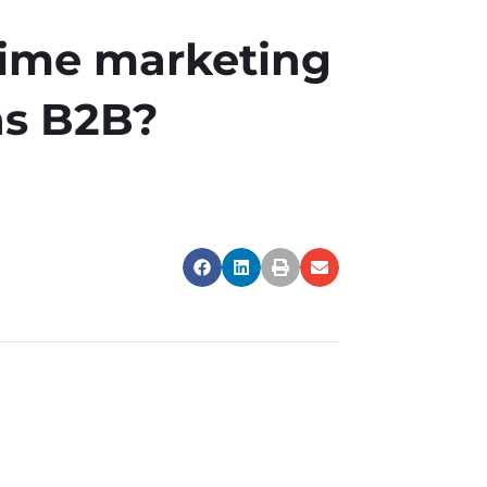
 time marketing
as B2B?