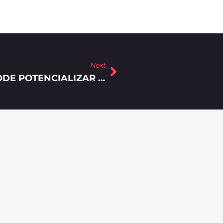
Next
COMO O INBOUND MARKETING PODE POTENCIALIZAR AS VENDAS EM EMPRESAS DE MANUFATURA?