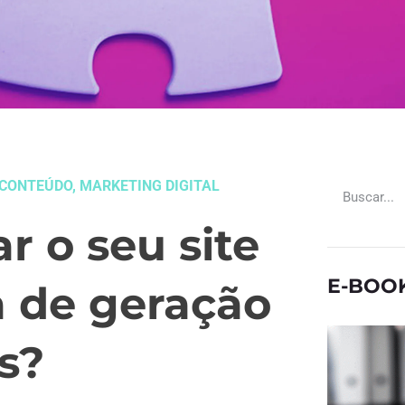
 CONTEÚDO
,
MARKETING DIGITAL
 o seu site
E-BOO
 de geração
s?