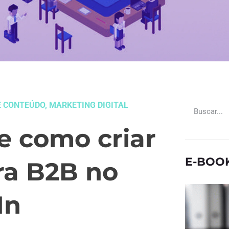
E CONTEÚDO
,
MARKETING DIGITAL
e como criar
E-BOO
ra B2B no
In