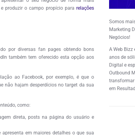
 apresentar o seu negócio de forma mais
o e produzir o campo propício para
relações
Somos mais
Marketing D
Negócios!
do por diversas fan pages obtendo bons
A Web Bizz 
kedIn também tem oferecido esta opção aos
anos de sól
Digital e e
Outbound M
lação ao Facebook, por exemplo, é que o
transformar
e não hajam desperdícios no target da sua
em Resultad
onteúdo, como:
em direta, posts na página do usuário e
ue apresenta em maiores detalhes o que sua