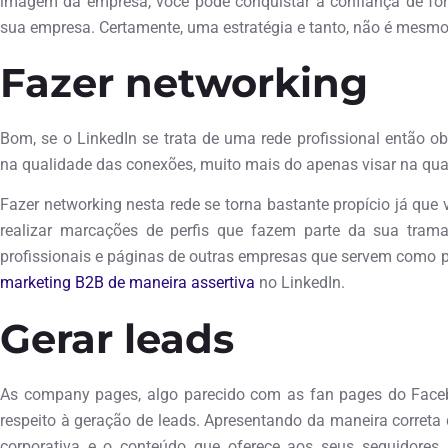
imagem da empresa, você pode conquistar a confiança de for
sua empresa. Certamente, uma estratégia e tanto, não é mesm
Fazer networking
Bom, se o LinkedIn se trata de uma rede profissional então ob
na qualidade das conexões, muito mais do apenas visar na qua
Fazer networking nesta rede se torna bastante propício já que 
realizar marcações de perfis que fazem parte da sua trama
profissionais e páginas de outras empresas que servem como 
marketing B2B de maneira assertiva
no LinkedIn.
Gerar leads
As company pages, algo parecido com as fan pages do Faceb
respeito à geração de leads. Apresentando da maneira correta 
corporativa e o conteúdo que oferece aos seus seguidores,