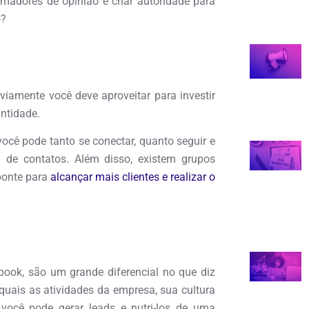
madores de opinião e criar autoridade para
o?
viamente você deve aproveitar para investir
ntidade.
você pode tanto se conectar, quanto seguir e
 de contatos. Além disso, existem grupos
ponte para
alcançar mais clientes e realizar o
ook, são um grande diferencial no que diz
quais as atividades da empresa, sua cultura
 você pode gerar leads e nutri-los de uma