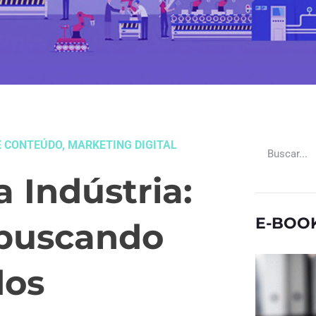
E CONTEÚDO
,
MARKETING DIGITAL
 Indústria:
E-BOO
 buscando
dos