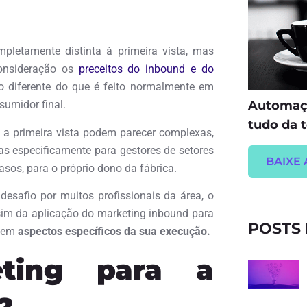
letamente distinta à primeira vista, mas
consideração os
preceitos do inbound e do
ão diferente do que é feito normalmente em
Automaçã
umidor final.
tudo da t
e a primeira vista podem parecer complexas,
s especificamente para gestores de setores
BAIXE 
asos, para o próprio dono da fábrica.
safio por muitos profissionais da área, o
ssim da aplicação do marketing inbound para
POSTS
s em
aspectos específicos da sua execução.
ting para a