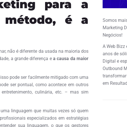
eting para a
o método, é a
Somos mais
Marketing D
Negócios!
A Web Bizz 
mar, não é diferente da usada na maioria dos
anos de sól
dade, a grande diferença e
a causa da maior
Digital e e
Outbound M
transformar
isso pode ser facilmente mitigado com uma
em Resultad
 pode ser pontual, como acontece em outros
ntretenimento, culinária, etc. – mas sim
em uma linguagem que muitas vezes só quem
profissionais especializados em estratégias
entender sua linguagem, o que os gestores