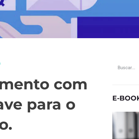
O
amento com
E-BOO
ave para o
o.