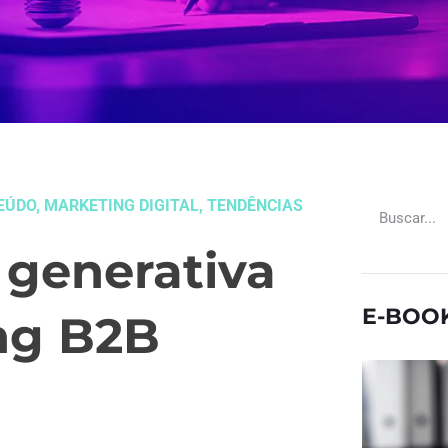
EÚDO
,
MARKETING DIGITAL
,
TENDÊNCIAS
 generativa
E-BOO
ng B2B