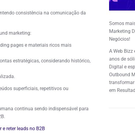
mantendo consistência na comunicação da
Somos mais
Marketing D
und marketing:
Negócios!
anding pages e materiais ricos mais
A Web Bizz 
anos de sól
ntas estratégicas, considerando histórico,
Digital e e
Outbound M
alizada.
transformar
údos superficiais, repetitivos ou
em Resultad
e humana continua sendo indispensável para
2B.
r e reter leads no B2B