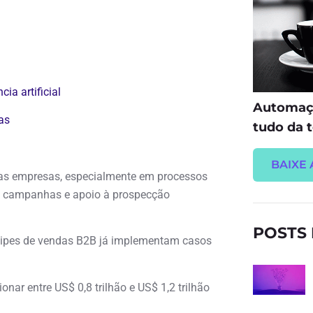
a artificial
Automaçã
as
tudo da t
BAIXE 
itas empresas, especialmente em processos
de campanhas e apoio à prospecção
POSTS
uipes de vendas B2B já implementam casos
nar entre US$ 0,8 trilhão e US$ 1,2 trilhão