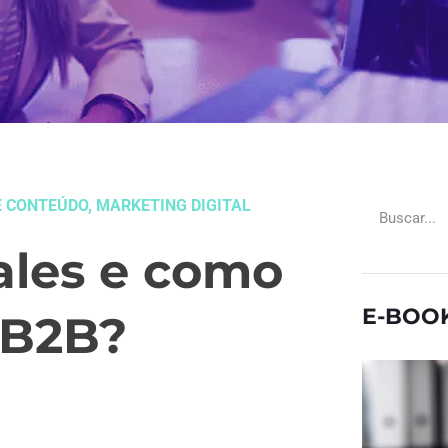
E CONTEÚDO
,
MARKETING DIGITAL
ales e como
E-BOO
 B2B?