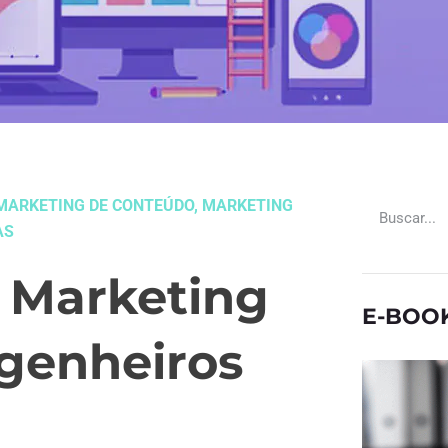
MARKETING DE CONTEÚDO
,
MARKETING
AS
e Marketing
E-BOO
ngenheiros