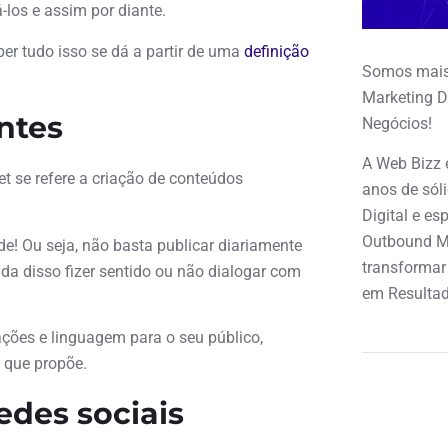
los e assim por diante.
ber tudo isso se dá a partir de uma
definição
Somos mais
Marketing D
ntes
Negócios!
A Web Bizz 
et se refere a criação de conteúdos
anos de sól
Digital e e
Outbound M
e! Ou seja, não basta publicar diariamente
transformar
da disso fizer sentido ou não dialogar com
em Resultad
 ações e linguagem para o seu público,
 que propõe.
edes sociais