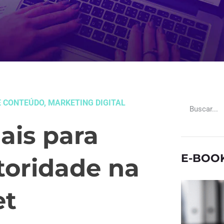
E CONTEÚDO
,
MARKETING DIGITAL
ais para
E-BOO
toridade na
et