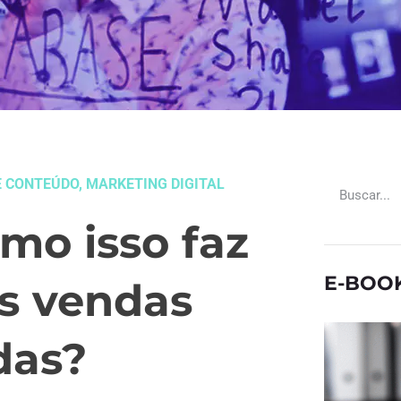
E CONTEÚDO
,
MARKETING DIGITAL
mo isso faz
E-BOO
s vendas
das?