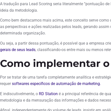
A tradução para Lead Scoring seria literalmente “pontuação de 
ideia da metodologia.
Como bem destacamos mais acima, este conceito serve como um
as perspectivas e ações realizadas pelos leads, gerando assim 
determinada organização.
Ou seja, a partir dessa pontuação, é possível que a empresa c
gerais de seus leads
, classificando-os entre mais ou menos rel
Como implementar o 
Por se tratar de uma tarefa completamente analítica e estratég
requer
softwares específicos de automação de marketing.
E indiscutivelmente, o
RD Station
é a principal referência de q
metodologia e da mensuração das informações e dados necessár
Afinal, independentemente do volume de leads, insistir em anál