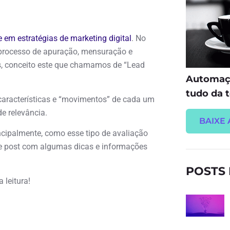
 em estratégias de marketing digital
. No
m processo de apuração, mensuração e
s, conceito este que chamamos de “Lead
Automaçã
tudo da t
características e “movimentos” de cada um
e relevância.
BAIXE 
ncipalmente, como esse tipo de avaliação
te post com algumas dicas e informações
POSTS
 leitura!